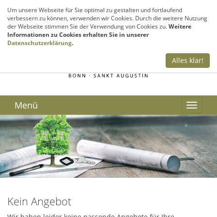
Sie haben Fragen? Rufen Sie uns an!
Um unsere Webseite für Sie optimal zu gestalten und fortlaufend
verbessern zu können, verwenden wir Cookies. Durch die weitere Nutzung
02241 – 999 300
der Webseite stimmen Sie der Verwendung von Cookies zu.
Weitere
Informationen zu Cookies erhalten Sie in unserer
Datenschutzerklärung
.
Alles klar!
Menü
Kein Angebot
Wir haben leider keine passende Angebote für Ihre