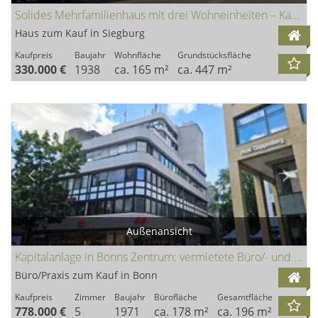
Solides Mehrfamilienhaus mit drei Wohneinheiten – Kapitalanlage mit Entwicklungspotenzial
Haus zum Kauf in Siegburg
Kaufpreis
Baujahr
Wohnfläche
Grundstücksfläche
330.000 €
1938
ca. 165 m²
ca. 447 m²
Außenansicht
Kapitalanlage in Bonns Zentrum: vermietete Büro/- und Praxisflächen in der Fußgängerzone
Büro/Praxis zum Kauf in Bonn
Kaufpreis
Zimmer
Baujahr
Bürofläche
Gesamtfläche
778.000 €
5
1971
ca. 178 m²
ca. 196 m²