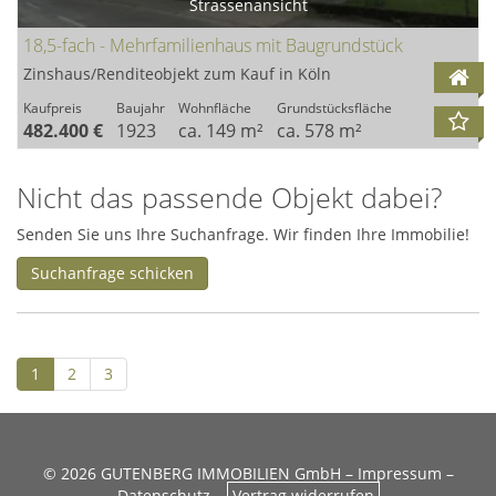
Strassenansicht
18,5-fach - Mehrfamilienhaus mit Baugrundstück
Zinshaus/Renditeobjekt zum Kauf in Köln
Kaufpreis
Baujahr
Wohnfläche
Grundstücksfläche
482.400 €
1923
ca. 149 m²
ca. 578 m²
Nicht das passende Objekt dabei?
Senden Sie uns Ihre Suchanfrage. Wir finden Ihre Immobilie!
Suchanfrage schicken
1
2
3
© 2026 GUTENBERG IMMOBILIEN GmbH –
Impressum
–
Datenschutz
–
Vertrag widerrufen