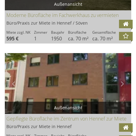
Außenansicht
Moderne Bürofläche im Fachwerkhaus zu vermieten
Büro/Praxis zur Miete in Hennef / Söven
Miete zzgl. NK
Zimmer
Baujahr
Bürofläche
Gesamtfläche
595 €
1
1950
ca. 70 m²
ca. 70 m²
Außenansicht
Gepflegte Bürofläche im Zentrum von Hennef zur Miete
Büro/Praxis zur Miete in Hennef
Miete zzgl. NK
Zimmer
Baujahr
Bürofläche