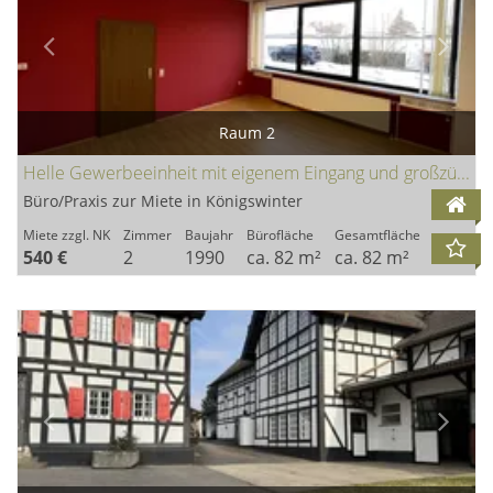
Raum 2
Helle Gewerbeeinheit mit eigenem Eingang und großzügigen Räumen
Büro/Praxis zur Miete in Königswinter
Miete zzgl. NK
Zimmer
Baujahr
Bürofläche
Gesamtfläche
540 €
2
1990
ca. 82 m²
ca. 82 m²