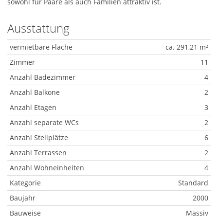
sowohl für Paare als auch Familien attraktiv ist.
Ausstattung
vermietbare Fläche
ca. 291,21 m²
Zimmer
11
Anzahl Badezimmer
4
Anzahl Balkone
2
Anzahl Etagen
3
Anzahl separate WCs
2
Anzahl Stellplätze
6
Anzahl Terrassen
2
Anzahl Wohneinheiten
4
Kategorie
Standard
Baujahr
2000
Bauweise
Massiv