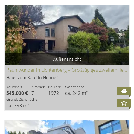
Außenansicht
Raumwunder in Lichtenberg – Großzügiges Zweifamilienhaus mit viel Potenzial
Haus zum Kauf in Hennef
Kaufpreis
Zimmer
Baujahr
Wohnfläche
545.000 €
7
1972
ca. 242 m²
Grundstücksfläche
ca. 753 m²