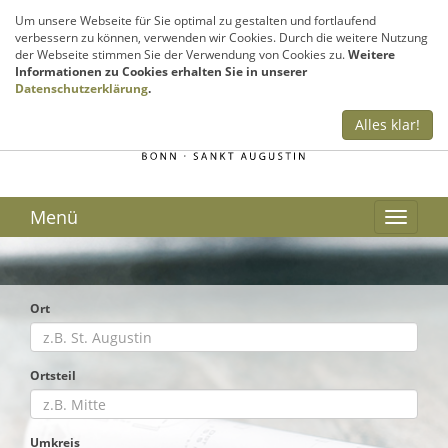
Sie haben Fragen? Rufen Sie uns an!
Um unsere Webseite für Sie optimal zu gestalten und fortlaufend
verbessern zu können, verwenden wir Cookies. Durch die weitere Nutzung
02241 – 999 300
der Webseite stimmen Sie der Verwendung von Cookies zu.
Weitere
Informationen zu Cookies erhalten Sie in unserer
Datenschutzerklärung
.
Alles klar!
Menü
Ort
Ortsteil
Umkreis