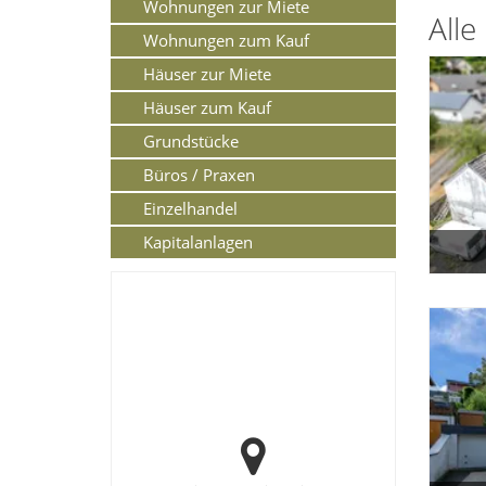
Wohnungen zur Miete
Alle
Wohnungen zum Kauf
Häuser zur Miete
Häuser zum Kauf
Grundstücke
Büros / Praxen
Einzelhandel
Kapitalanlagen
Lageplan mikro