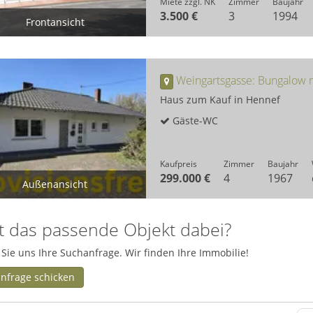
Miete zzgl. NK
Zimmer
Baujahr
3.500 €
3
1994
Frontansicht
Verkaufsfläche
Haus zum Kauf in Hennef
Gäste-WC
Kaufpreis
Zimmer
Baujahr
299.000 €
4
1967
Außenansicht
Außenansicht
t das passende Objekt dabei?
Sie uns Ihre Suchanfrage. Wir finden Ihre Immobilie!
nfrage schicken