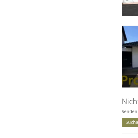
Lage makro
Mögliches Arbeitszimmer (KI-
Generiert)
Nich
Senden 
Sucha