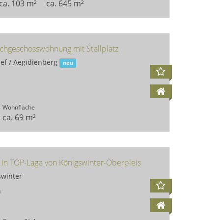
ca. 103 m²
ca. 645 m²
Wohnbereich, KI-generiert
Essbereic
chgeschosswohnung mit Stellplatz
ef / Aegidienberg
neu
Wohnfläche
ca. 69 m²
Wohn- Essbereich
Wohn- Essber
in TOP-Lage von Königswinter-Oberpleis
swinter
h